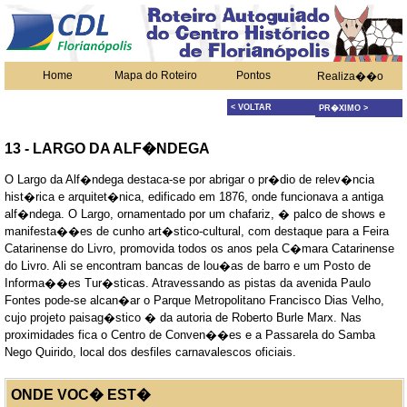
Home
Mapa do Roteiro
Pontos
Realiza��o
< VOLTAR
PR�XIMO >
13 - LARGO DA ALF�NDEGA
O Largo da Alf�ndega destaca-se por abrigar o pr�dio de relev�ncia
hist�rica e arquitet�nica, edificado em 1876, onde funcionava a antiga
alf�ndega. O Largo, ornamentado por um chafariz, � palco de shows e
manifesta��es de cunho art�stico-cultural, com destaque para a Feira
Catarinense do Livro, promovida todos os anos pela C�mara Catarinense
do Livro. Ali se encontram bancas de lou�as de barro e um Posto de
Informa��es Tur�sticas. Atravessando as pistas da avenida Paulo
Fontes pode-se alcan�ar o Parque Metropolitano Francisco Dias Velho,
cujo projeto paisag�stico � da autoria de Roberto Burle Marx. Nas
proximidades fica o Centro de Conven��es e a Passarela do Samba
Nego Quirido, local dos desfiles carnavalescos oficiais.
ONDE VOC� EST�