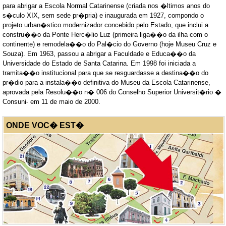
para abrigar a Escola Normal Catarinense (criada nos �ltimos anos do
s�culo XIX, sem sede pr�pria) e inaugurada em 1927, compondo o
projeto urban�stico modernizador concebido pelo Estado, que inclui a
constru��o da Ponte Herc�lio Luz (primeira liga��o da ilha com o
continente) e remodela��o do Pal�cio do Governo (hoje Museu Cruz e
Souza). Em 1963, passou a abrigar a Faculdade e Educa��o da
Universidade do Estado de Santa Catarina. Em 1998 foi iniciada a
tramita��o institucional para que se resguardasse a destina��o do
pr�dio para a instala��o definitiva do Museu da Escola Catarinense,
aprovada pela Resolu��o n� 006 do Conselho Superior Universit�rio �
Consuni- em 11 de maio de 2000.
ONDE VOC� EST�