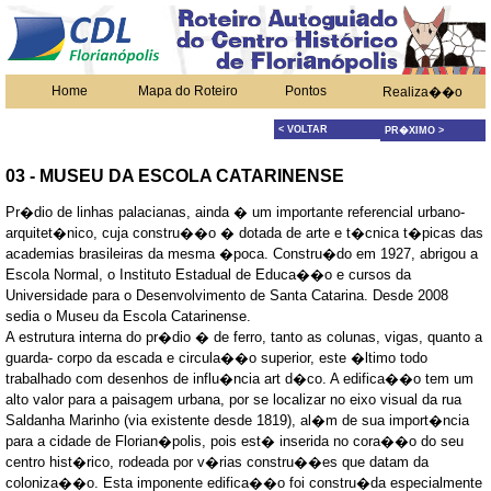
Home
Mapa do Roteiro
Pontos
Realiza��o
< VOLTAR
PR�XIMO >
03 - MUSEU DA ESCOLA CATARINENSE
Pr�dio de linhas palacianas, ainda � um importante referencial urbano-
arquitet�nico, cuja constru��o � dotada de arte e t�cnica t�picas das
academias brasileiras da mesma �poca. Constru�do em 1927, abrigou a
Escola Normal, o Instituto Estadual de Educa��o e cursos da
Universidade para o Desenvolvimento de Santa Catarina. Desde 2008
sedia o Museu da Escola Catarinense.
A estrutura interna do pr�dio � de ferro, tanto as colunas, vigas, quanto a
guarda- corpo da escada e circula��o superior, este �ltimo todo
trabalhado com desenhos de influ�ncia art d�co. A edifica��o tem um
alto valor para a paisagem urbana, por se localizar no eixo visual da rua
Saldanha Marinho (via existente desde 1819), al�m de sua import�ncia
para a cidade de Florian�polis, pois est� inserida no cora��o do seu
centro hist�rico, rodeada por v�rias constru��es que datam da
coloniza��o. Esta imponente edifica��o foi constru�da especialmente