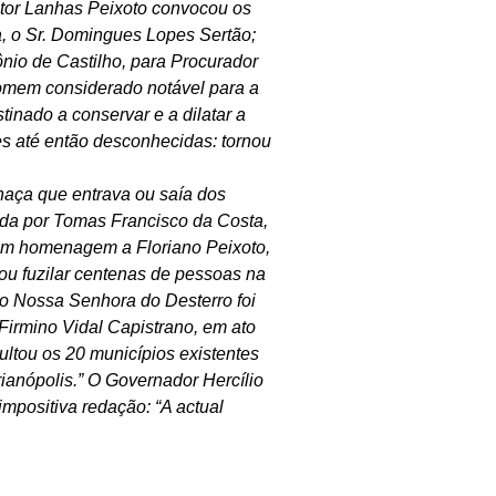
utor Lanhas Peixoto convocou os
ra, o Sr. Domingues Lopes Sertão;
nio de Castilho, para Procurador
omem considerado notável para a
nado a conservar e a dilatar a
es até então desconhecidas: tornou
haça que entrava ou saía dos
tada por Tomas Francisco da Costa,
 em homenagem a Floriano Peixoto,
u fuzilar centenas de pessoas na
ão Nossa Senhora do Desterro foi
irmino Vidal Capistrano, em ato
ultou os 20 municípios existentes
ianópolis.” O Governador Hercílio
impositiva redação: “A actual