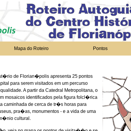
Mapa do Roteiro
Pontos
st�rio de Florian�polis apresenta 25 pontos
pital para serem visitados em um percurso
alidade. A partir da Catedral Metropolitana, o
m mosaicos identificados pela figura folcl�rica
 caminhada de cerca de tr�s horas para
 museus, pra�as, monumentos - e a vida de uma
m�nio cultural.
��o, veja no mapa os pontos de visita��o e se