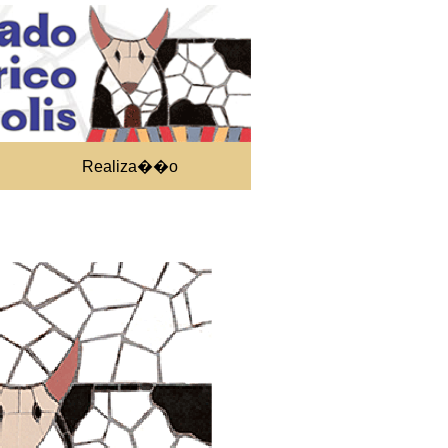
Realiza��o