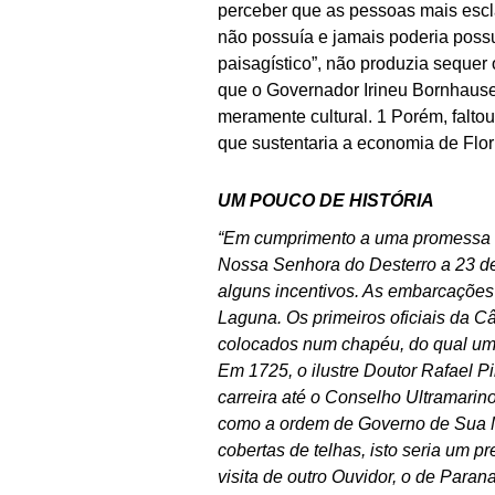
perceber que as pessoas mais escla
não possuía e jamais poderia possu
paisagístico”, não produzia sequer
que o Governador Irineu Bornhausen
meramente cultural. 1 Porém, faltou
que sustentaria a economia de Flori
UM POUCO DE HISTÓRIA
“Em cumprimento a uma promessa d
Nossa Senhora do Desterro a 23 d
alguns incentivos. As embarcações 
Laguna. Os primeiros oficiais da C
colocados num chapéu, do qual um 
Em 1725, o ilustre Doutor Rafael P
carreira até o Conselho Ultramarin
como a ordem de Governo de Sua M
cobertas de telhas, isto seria um p
visita de outro Ouvidor, o de Par