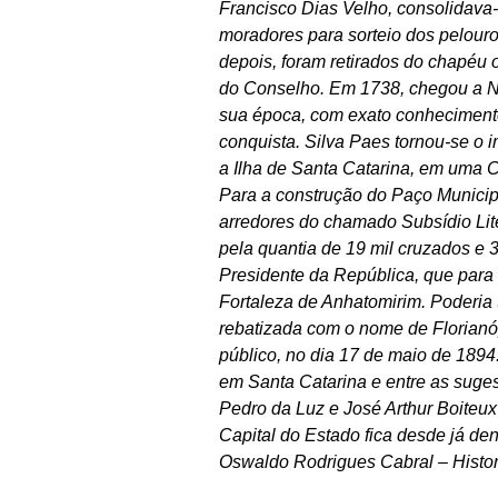
Francisco Dias Velho, consolidava
moradores para sorteio dos pelouro
depois, foram retirados do chapéu 
do Conselho. Em 1738, chegou a No
sua época, com exato conhecimento
conquista. Silva Paes tornou-se o 
a Ilha de Santa Catarina, em uma C
Para a construção do Paço Municipa
arredores do chamado Subsídio Lite
pela quantia de 19 mil cruzados e
Presidente da República, que para
Fortaleza de Anhatomirim. Poderia 
rebatizada com o nome de Florianó
público, no dia 17 de maio de 1894
em Santa Catarina e entre as suge
Pedro da Luz e José Arthur Boiteux 
Capital do Estado fica desde já de
Oswaldo Rodrigues Cabral – Histo