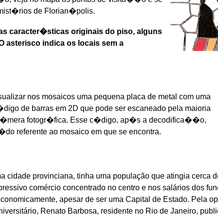
mist�rios de Florian�polis.
 caracter�sticas originais do piso, alguns
 asterisco indica os locais sem a
sualizar nos mosaicos uma pequena placa de metal com uma
 c�digo de barras em 2D que pode ser escaneado pela maioria
 c�mera fotogr�fica. Esse c�digo, ap�s a decodifica��o,
e�do referente ao mosaico em que se encontra.
a cidade provinciana, tinha uma população que atingia cerca de
essivo comércio concentrado no centro e nos salários dos fun
economicamente, apesar de ser uma Capital de Estado. Pela o
universitário, Renato Barbosa, residente no Rio de Janeiro, publ