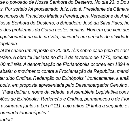
-se o povoado de Nossa Senhora do Desterro. No dia 23, o Do
s. Por sorteio foi proclamado Juiz, isto é, Presidente da Câma
os nomes de Francisco Martins Pereira, para Vereador e de Antô
ssa Senhora do Desterro, o Brigadeiro José da Silva Paes, h
 dos problemas da Coroa nestes confins. Homem que veio desti
impulsionador da vida na Vila, iniciando um período de atividad
apitania.
l foi criado um imposto de 20.000 réis sobre cada pipa de cac
rário. A obra foi iniciada no dia 2 de fevereiro de 1770, execu
 300 mil réis. A denominação de Florianópolis ocorreu em 1894
 abafar o movimento contra a Proclamação da República, mando
ter sido Ondina, Redenção ou Exinópolis.” Ironicamente, a ent
polis, em proposta apresentada pelo Desembargador Genuíno F
. “Para definir o nome da cidade, a Assembleia Legislativa cons
stões de Exinópolis, Redenção e Ondina, permaneceu o de Flor
assinaram juntos a Lei nº 111, cujo artigo 1º tinha a seguinte e 
nominada Florianópolis.”
riador1