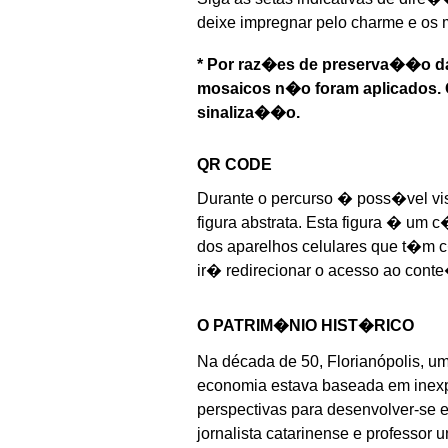
deixe impregnar pelo charme e os 
* Por raz�es de preserva��o das
mosaicos n�o foram aplicados. O
sinaliza��o.
QR CODE
Durante o percurso � poss�vel vi
figura abstrata. Esta figura � um
dos aparelhos celulares que t�m
ir� redirecionar o acesso ao cont
O PATRIM�NIO HIST�RICO
Na década de 50, Florianópolis, um
economia estava baseada em inexpr
perspectivas para desenvolver-se 
jornalista catarinense e professor 