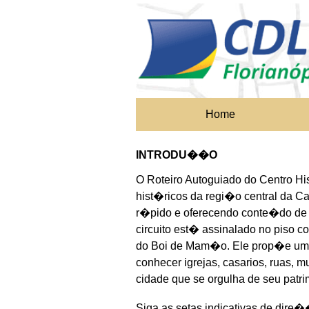
Home
INTRODU��O
O Roteiro Autoguiado do Centro Hi
hist�ricos da regi�o central da Ca
r�pido e oferecendo conte�do de qu
circuito est� assinalado no piso co
do Boi de Mam�o. Ele prop�e uma
conhecer igrejas, casarios, ruas,
cidade que se orgulha de seu patri
Siga as setas indicativas de dire