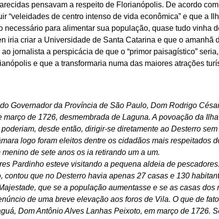
recidas pensavam a respeito de Florianópolis. De acordo com a
ir “veleidades de centro intenso de vida econômica” e que a Ilh
 o necessário para alimentar sua população, quase tudo vinha d
 iria criar a Universidade de Santa Catarina e que o amanhã d
 ao jornalista a perspicácia de que o “primor paisagístico” seri
anópolis e que a transformaria numa das maiores atrações turís
o Governador da Província de São Paulo, Dom Rodrigo César
e março de 1726, desmembrada de Laguna. A povoação da Ilha
poderiam, desde então, dirigir-se diretamente ao Desterro sem 
âmara logo foram eleitos dentre os cidadãos mais respeitados 
menino de sete anos os ia retirando um a um.
ires Pardinho esteve visitando a pequena aldeia de pescadores.
o, contou que no Desterro havia apenas 27 casas e 130 habitant
ajestade, que se a população aumentasse e se as casas dos
renúncio de uma breve elevação aos foros de Vila. O que de fat
anaguá, Dom Antônio Alves Lanhas Peixoto, em março de 1726. 